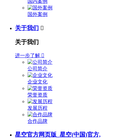
国内案例
国外案例
关于我们

关于我们
进一步了解

公司简介
企业文化
荣誉资质
发展历程
合作品牌
星空官方网页版_星空(中国)官方,