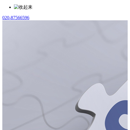
020-87566596