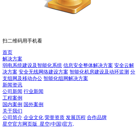
扫二维码用手机看
首页
解决方案
弱电系统建设及智能化系统
信息安全整体解决方案
安全云解
决方案
安全无线网络建设方案
智能化机房建设及动环监测
分
支组网及移动办公
智能化组网解决方案
新闻资讯
公司新闻
行业新闻
工程案例
国内案例
国外案例
关于我们
公司简介
企业文化
荣誉资质
发展历程
合作品牌
星空官方网页版_星空(中国)官方,